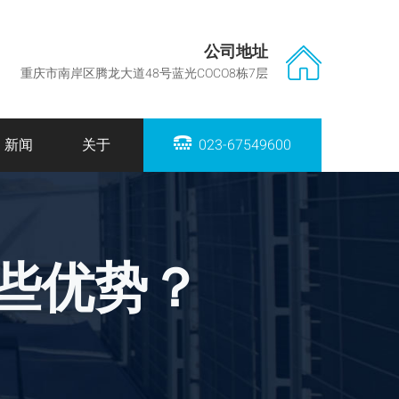
公司地址
重庆市南岸区腾龙大道48号蓝光COCO8栋7层
023-67549600
新闻
关于
些优势？