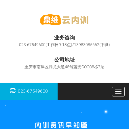
业务咨询
023-67549600(工作日9-18点)/13983085662(下班)
公司地址
重庆市南岸区腾龙大道48号蓝光COCO8栋7层
023-67549600
Togg
navig