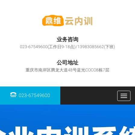
业务咨询
023-67549600(工作日9-18点)/13983085662(下班)
公司地址
重庆市南岸区腾龙大道48号蓝光COCO8栋7层
023-67549600
Togg
navig