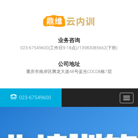
业务咨询
023-67549600(工作日9-18点)/13983085662(下班)
公司地址
重庆市南岸区腾龙大道48号蓝光COCO8栋7层
023-67549600
Togg
navig